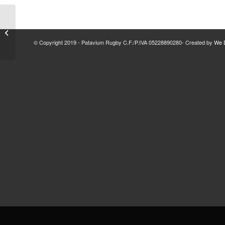
Risultati del 31 gennaio
e 1 febbraio 2026
© Copyright 2019 - Patavium Rugby C.F./P.IVA 05228890280- Created by
We D