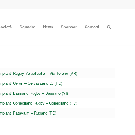
ocietà
Squadre
News
Sponsor
Contatti
mpianti Rugby Valpolicella – Via Tofane (VR)
mpianti Ceron – Selvazzano D. (PD)
mpianti Bassano Rugby – Bassano (VI)
mpianti Conegliano Rugby – Conegliano (TV)
mpianti Patavium – Rubano (PD)