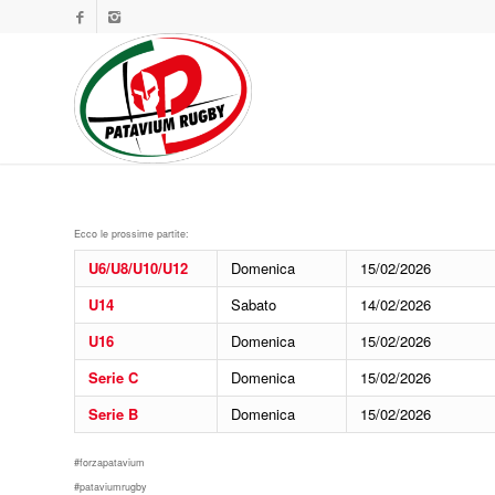
Ecco le prossime partite:
U6/U8/U10/U12
Domenica
15/02/2026
U14
Sabato
14/02/2026
U16
Domenica
15/02/2026
Serie C
Domenica
15/02/2026
Serie B
Domenica
15/02/2026
#forzapatavium
#pataviumrugby