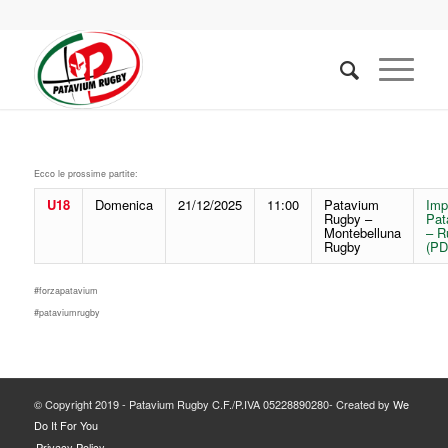
Ecco le prossime partite:
U18
Domenica
21/12/2025
11:00
Patavium
Imp
Rugby –
Pat
Montebelluna
– R
Rugby
(PD
#forzapatavium
#pataviumrugby
© Copyright 2019 - Patavium Rugby C.F./P.IVA 05228890280- Created by
We
Do It For You
Privacy Policy