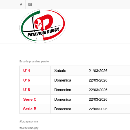
Ecco le prossime partite:
U14
Sabato
21/03/2026
U16
Domenica
22/03/2026
U18
Domenica
22/03/2026
Serie C
Domenica
22/03/2026
Serie B
Domenica
22/03/2026
#forzapatavium
#pataviumrugby