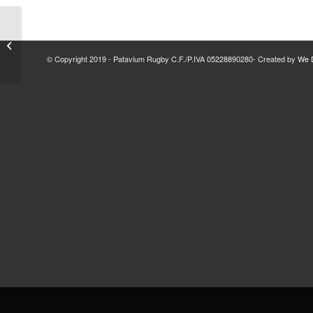
Risultati del 15 marzo
2026
© Copyright 2019 - Patavium Rugby C.F./P.IVA 05228890280- Created by
We D