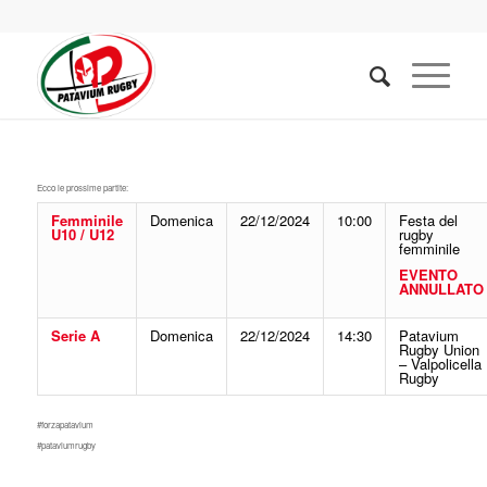
Ecco le prossime partite:
Femminile
Domenica
22/12/2024
10:00
Festa del
U10 / U12
rugby
femminile
EVENTO
ANNULLATO
Serie A
Domenica
22/12/2024
14:30
Patavium
Rugby Union
– Valpolicella
Rugby
#forzapatavium
#pataviumrugby