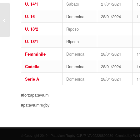
U. 14/1
Sabato
27/01/2024
1
U. 16
Domenica
28/01/2024
1
Risultati del 21 gennaio
U. 18/2
Riposo
U. 18/1
Riposo
Femminile
Domenica
28/01/2024
1
Cadetta
Domenica
28/01/2024
1
Serie A
Domenica
28/01/2024
1
#forzapatavium
#pataviumrugby
© Copyright 2019 - Patavium Rugby C.F./P.IVA 05228890280- Created by
We D