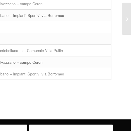
lvazzano – campo Ceron
bano – Impianti Sportivi via Borromeo
ntebelluna – c. Comunale Villa Pullin
lvazzano – campo Ceron
bano – Impianti Sportivi via Borromeo
Privacy Policy