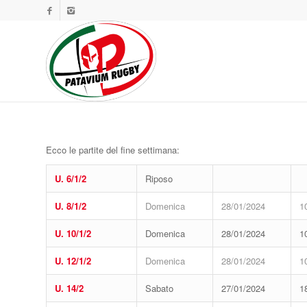
Ecco le partite del fine settimana:
U. 6/1/2
Riposo
U. 8/1/2
Domenica
28/01/2024
1
U. 10/1/2
Domenica
28/01/2024
1
U. 12/1/2
Domenica
28/01/2024
1
U. 14/2
Sabato
27/01/2024
1