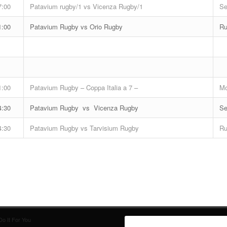
7:00
Patavium rugby/1 vs Vicenza Rugby/1
Se
1:00
Patavium Rugby vs Orio Rugby
Ru
1:00
Patavium Rugby – Coppa Italia a 7 –
Mo
4:30
Patavium Rugby vs Vicenza Rugby
Se
4:30
Patavium Rugby vs Tarvisium Rugby
Ru
o It For You