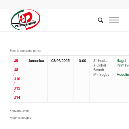
Ecco le prossime partite:
U6
Domenica
08/06/2025
10:00
3° Festa
Bagni
/
a Colori
Primav
U8
Beach
–
/
Minirugby
Rosoli
U10
/
U12
/
U14
#forzapatavium
#pataviumrugby