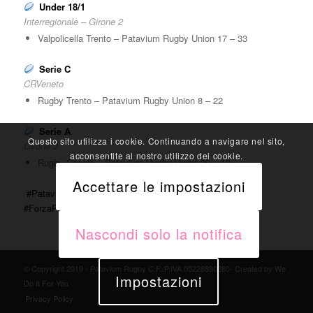
Under 18/1
Interregionale – Girone 2
Valpolicella Trento – Patavium Rugby Union 17 – 33
Serie C
CRVeneto
Rugby Trento – Patavium Rugby Union 8 – 22
Serie A
Questo sito utilizza i cookie. Continuando a navigare nel sito,
Girone 3
acconsentite al nostro utilizzo dei cookie.
Rugby Casale – Patavium Rugby Union 29 – 13
Accettare le impostazioni
#
PataviumRugbyUnion
#
PataviumRisultati
#
PRU
#
ForzaPatavium
Nascondi solo la notifica
© Copyright 2019 - Patavium Rugby C.F./P.IVA 05228890280- Created by
We
Impostazioni
Do It For You
Privacy Policy