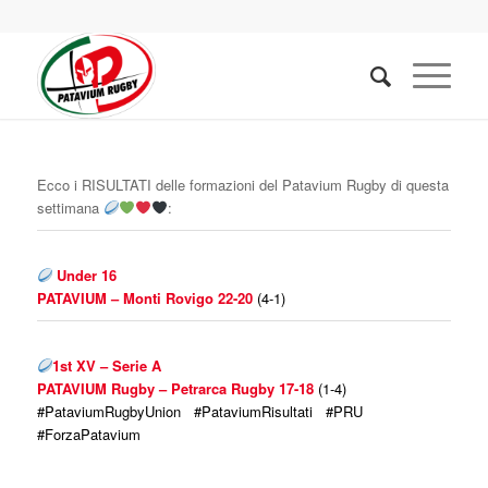
Ecco i RISULTATI delle formazioni del Patavium Rugby di questa
settimana
:
Under 16
PATAVIUM – Monti Rovigo 22-20
(4-1)
1st XV – Serie A
PATAVIUM
Rugby – Petrarca Rugby 17-18
(1-4)
#
PataviumRugbyUnion
#
PataviumRisultati
#
PRU
#
ForzaPatavium