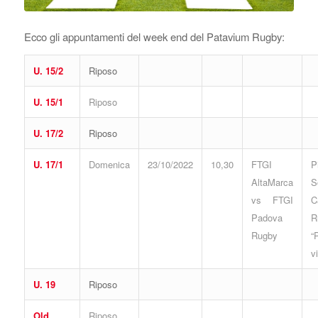
Ecco gli appuntamenti del week end del Patavium Rugby:
U. 15/2
Riposo
U. 15/1
Riposo
U. 17/2
Riposo
U. 17/1
Domenica
23/10/2022
10,30
FTGI
P
AltaMarca
S
vs FTGI
C
Padova
R
Rugby
“
v
U. 19
Riposo
Old
Riposo