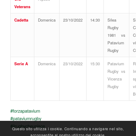
Veterans
Cadetta
Domenica
23/10/2022
14:30
Silea
S
Rugby
C
1981 vs
C
Patavium
v
Rugby
C
Serie A
Domenica
23/10/2022
15:30
Patavium
R
Rugby vs
I
Vicenza
s
Rugby
v
B
#forzapatavium
#pataviumrugby
#ilrugbycheunisce
Questo sito utilizza i cookie. Continuando a navigare nel sito,
acconsentite al nostro utilizzo dei cookie.